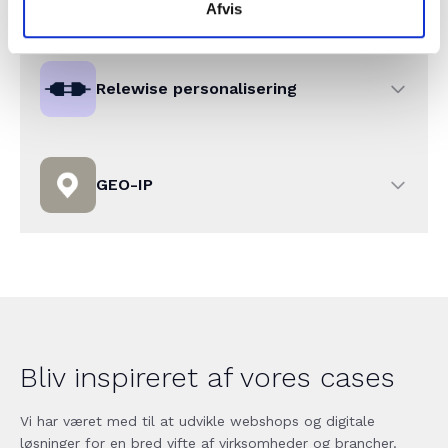
markant hurtigere loadtider.
Afvis
Optimeringen dækker alt fra
serveropsætning til frontend-rendering.
Dynamiske søgeresultater, der viser
relevante produkter baseret på kundens
Relewise personalisering
søgning. Relewise leverer desuden
relevante produktanbefalinger og
personlige produktlister.
En personaliseret oplevelse baseret på
kundens unikke adfærdsmønstre,
GEO-IP
købshistorik og præferencer. Hver kunde
mødes med indhold og produkter, der er
tilpasset netop deres interesser.
Automatisk geografisk
lokationsdetektering, der viser kundens
nærmeste Garant-butik i footeren.
Funktionen gør det nemt for kunden at
finde den relevante lokale butik uden
manuel søgning.
Bliv inspireret af vores cases
Vi har været med til at udvikle webshops og digitale
løsninger for en bred vifte af virksomheder og brancher.