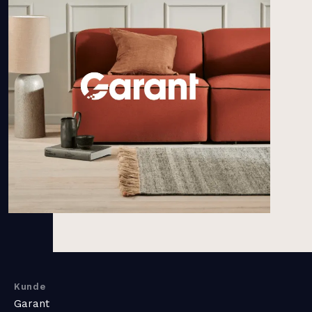
Karriere
Om os
Kontakt
Tlf. 71 99 48 16
kontakt@wexo.dk
Kunde
Garant