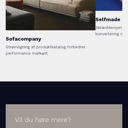
Selfmade
Skræddersyet DI
konvertering og 
Sofacompany
Strømligning af produktkatalog forbedrer
performance markant
Vil du høre mere?