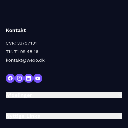
K
ontakt
CVR: 33757131
Tlf.
71 99 48 16
kontakt@wexo.dk
A
fdelinger
N
yttige Links