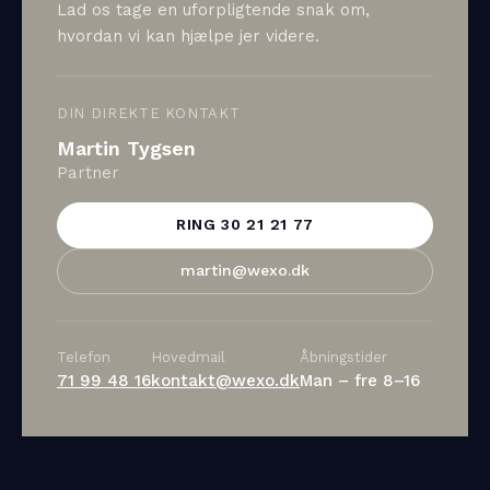
Lad os tage en uforpligtende snak om,
hvordan vi kan hjælpe jer videre.
DIN DIREKTE KONTAKT
Martin Tygsen
Partner
RING 30 21 21 77
martin@wexo.dk
Telefon
Hovedmail
Åbningstider
71 99 48 16
kontakt@wexo.dk
Man – fre 8–16