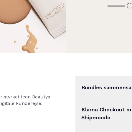
Bundles sammensat
r styrket Icon Beautys
Visse bundles fås til e
igitale kunderejse.
kan gøre en god handel
Klarna Checkout me
fleksibilitet ved at l
Shipmondo
varianter, der passer 
Gennem Shipmondo får 