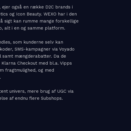
 ejer også en række D2C brands i
ics og Icon Beauty. WEXO har i den
på sigt kan rumme mange forskellige
b, alt i en og samme platform.
ndles, som kunderne selv kan
tkoder, SMS-kampagner via Voyado
il samt mængderabatter. Da de
 Klarna Checkout med bl.a. Vipps
m fragtmulighed, og med
.
tent univers, mere brug af UGC via
lse af endnu flere Subshops.